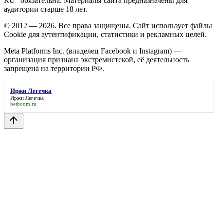
RU" обязательна. Материалы сайта предназначены для
аудитории старше 18 лет.
© 2012 — 2026. Все права защищены. Сайт использует файлы
Cookie для аутентификации, статистики и рекламных целей.
Meta Platforms Inc. (владелец Facebook и Instagram) —
организация признана экстремистской, её деятельность
запрещена на территории РФ.
Иржи Легечка
Иржи Легечка
betboom.ru
arrow_upward