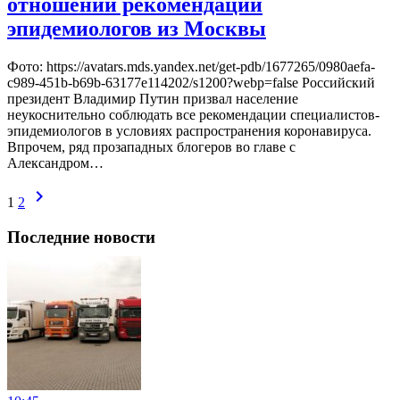
отношении рекомендаций
эпидемиологов из Москвы
Фото: https://avatars.mds.yandex.net/get-pdb/1677265/0980aefa-
c989-451b-b69b-63177e114202/s1200?webp=false Российский
президент Владимир Путин призвал население
неукоснительно соблюдать все рекомендации специалистов-
эпидемиологов в условиях распространения коронавируса.
Впрочем, ряд прозападных блогеров во главе с
Александром…
chevron_right
1
2
Последние новости