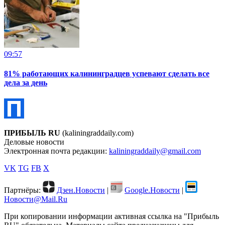
09:57
81% работающих калининградцев успевают сделать все
дела за день
ПРИБЫЛЬ RU
(kaliningraddaily.com)
Деловые новости
Электронная почта редакции:
kaliningraddaily@gmail.com
VK
TG
FB
X
Партнёры:
Дзен.Новости
|
Google.Новости
|
Новости@Mail.Ru
При копировании информации активная ссылка на "Прибыль