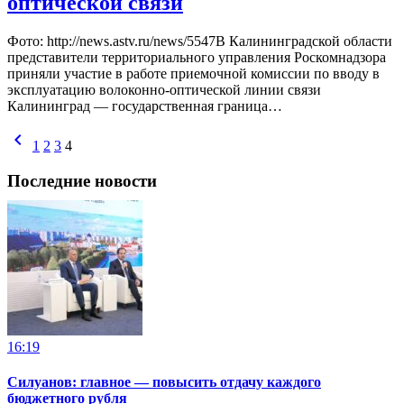
оптической связи
Фото: http://news.astv.ru/news/5547В Калининградской области
представители территориального управления Роскомнадзора
приняли участие в работе приемочной комиссии по вводу в
эксплуатацию волоконно-оптической линии связи
Калининград — государственная граница…
chevron_left
1
2
3
4
Последние новости
16:19
Силуанов: главное — повысить отдачу каждого
бюджетного рубля