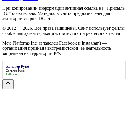
При копировании информации активная ссылка на "Прибыль
RU" обязательна. Материалы сайта предназначены для
аудитории старше 18 лет.
© 2012 — 2026. Все права защищены. Сайт использует файлы
Cookie для аутентификации, статистики и рекламных целей.
Meta Platforms Inc. (владелец Facebook и Instagram) —
организация признана экстремистской, её деятельность
запрещена на территории РФ.
Хольгер Руне
Хольгер Руне
betboom.ru
arrow_upward