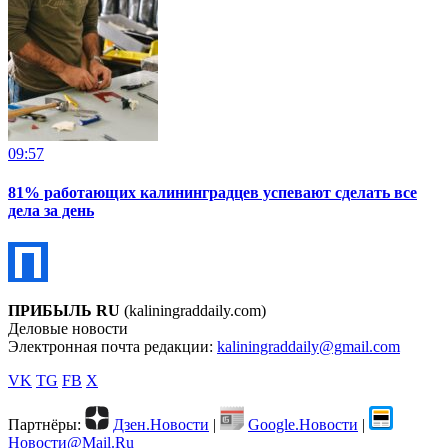
09:57
81% работающих калининградцев успевают сделать все
дела за день
ПРИБЫЛЬ RU
(kaliningraddaily.com)
Деловые новости
Электронная почта редакции:
kaliningraddaily@gmail.com
VK
TG
FB
X
Партнёры:
Дзен.Новости
|
Google.Новости
|
Новости@Mail.Ru