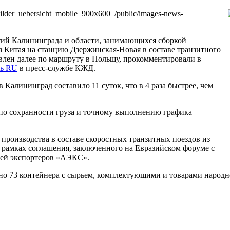
es/_bilder_uebersicht_mobile_900x600_/public/images-news-
тий Калининграда и области, занимающихся сборкой
 Китая на станцию Дзержинская-Новая в составе транзитного
авлен далее по маршруту в Польшу, прокомментировали в
ь RU
в пресс-службе КЖД.
Калининград составило 11 суток, что в 4 раза быстрее, чем
по сохранности груза и точному выполнению графика
 производства в составе скоростных транзитных поездов из
в рамках соглашения, заключенного на Евразийском форуме с
ией экспортеров «АЭКС».
ено 73 контейнера с сырьем, комплектующими и товарами народн