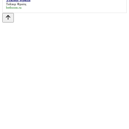
Тейлор Фритц
betboom.ru
arrow_upward