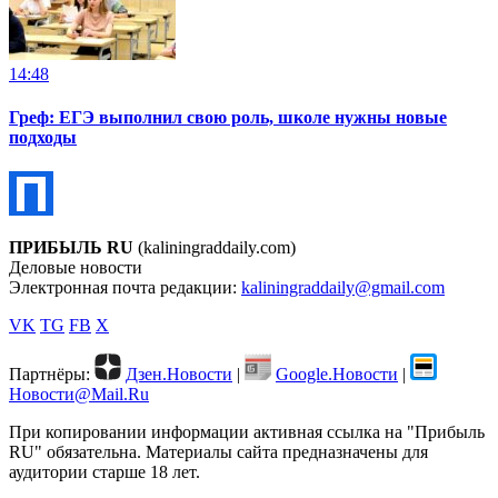
14:48
Греф: ЕГЭ выполнил свою роль, школе нужны новые
подходы
ПРИБЫЛЬ RU
(kaliningraddaily.com)
Деловые новости
Электронная почта редакции:
kaliningraddaily@gmail.com
VK
TG
FB
X
Партнёры:
Дзен.Новости
|
Google.Новости
|
Новости@Mail.Ru
При копировании информации активная ссылка на "Прибыль
RU" обязательна. Материалы сайта предназначены для
аудитории старше 18 лет.