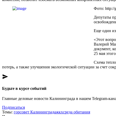
Фото: http://
Депутаты пр
освобождени
Еще один из
«Этот вопро
Валерий Мак
документ, к
25 мая этог
Схема тепло
потерь, а также улучшения экологической ситуации за счет со
send
Будьте в курсе событий
Главные деловые новости Калининграда в нашем Telegram-кана
Подписаться
Темы:
горсовет Калининграда
жкх
среда обитания