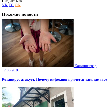
Поделиться:
VK
TG
OK
Похожие новости
Калининград
17.06.2026
Ротавирус атакует. Почему инфекция прячется там, где «все