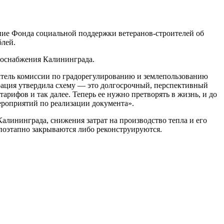
ние Фонда социальной поддержки ветеранов-строителей об
блей.
лоснабжения Калининграда.
датель комиссии по градорегулированию и землепользованию
рация утвердила схему — это долгосрочный, перспективный
арифов и так далее. Теперь ее нужно претворять в жизнь, и до
ероприятий по реализации документа».
алининграда, снижения затрат на производство тепла и его
 поэтапно закрываются либо реконструируются.