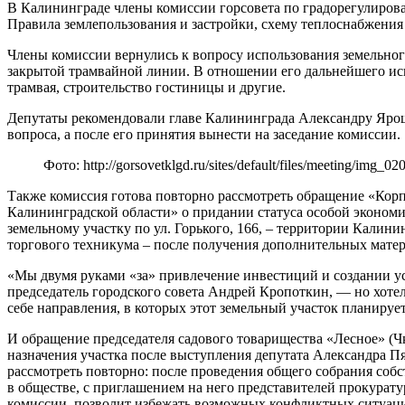
В Калининграде члены комиссии горсовета по градорегулиров
Правила землепользования и застройки, схему теплоснабжения
Члены комиссии вернулись к вопросу использования земельного
закрытой трамвайной линии. В отношении его дальнейшего и
трамвая, строительство гостиницы и другие.
Депутаты рекомендовали главе Калининграда Александру Яро
вопроса, а после его принятия вынести на заседание комиссии.
Фото: http://gorsovetklgd.ru/sites/default/files/meeting/img_02
Также комиссия готова повторно рассмотреть обращение «Кор
Калининградской области» о придании статуса особой эконом
земельному участку по ул. Горького, 166, – территории Кали
торгового техникума – после получения дополнительных матер
«Мы двумя руками «за» привлечение инвестиций и создании у
председатель городского совета Андрей Кропоткин, — но хотел
себе направления, в которых этот земельный участок планирует
И обращение председателя садового товарищества «Лесное» (Ч
назначения участка после выступления депутата Александра П
рассмотреть повторно: после проведения общего собрания соб
в обществе, с приглашением на него представителей прокурат
комиссии, позволит избежать возможных конфликтных ситуаци