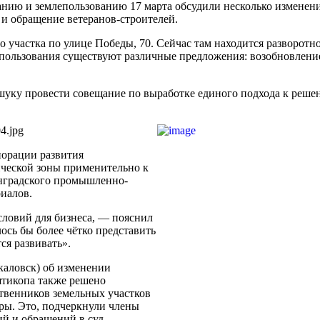
анию и землепользованию 17 марта обсудили несколько изменен
 и обращение ветеранов-строителей.
 участка по улице Победы, 70. Сейчас там находится разворотн
спользования существуют различные предложения: возобновлени
шуку провести совещание по выработке единого подхода к реш
04.jpg
порации развития
ической зоны применительно к
нинградского промышленно-
иалов.
словий для бизнеса, — пояснил
ось бы более чётко представить
ся развивать».
каловск) об изменении
ятикопа также решено
ственников земельных участков
уры. Это, подчеркнули члены
й и обращений в суд.