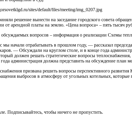
gorsovetklgd.ru/sites/default/files/meeting/img_0207.jpg
иняли решение вынести на заседание городского совета обраще
и от арендной платы на землю. «Цена вопроса» – пять тысяч ру
 обсуждаемых вопросов – информация о реализации Схемы теп
с мы начали отрабатывать в прошлом году, — рассказал предсе
аров. — Обсуждали на круглом столе, и в конце года админист
оторый должен решать стратегические вопросы теплоснабжения, т
о года администрация должна представить на обсуждение план м
снабжения призвана решить вопросы перспективного развития К
кращения выбросов в атмосферу от угольных котельных, которые
ле. Подписывайтесь, чтобы ничего не пропустить.