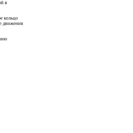
ий в
ое кольцо
е движения
ению