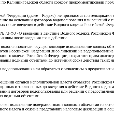
 по Калининградской области собкору прокомментировали поря
кой Федерации (далее – Кодекс), не признаются плательщиками 
ание на основании договоров водопользования или решений о 
тых после введения в действие Водного кодекса Российской Фед
006 № 73-ФЗ «О введении в действие Водного кодекса Российско
икшим после введения его в действие.
о водопользователи, осуществляющие использование водных объ
ктов Российской Федерации либо лицензий на водопользование 
одного кодекса Российской Федерации, сохраняют права долгос
ования водными объектами до истечения срока действия таких л
 водопользования или обратиться с заявлением о предоставлени
ешений органов исполнительной власти субъектов Российской 
данных и заключенных до введения в действие Водного кодекса
ании договоров водопользования или решений о предоставлении
ия водными объектами.
твляет пользование поверхностными водными объектами на осно
дного налога и обязана представлять налоговые декларации в об