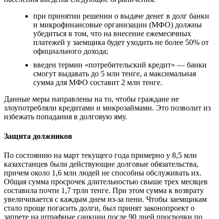
при принятии решении о выдаче денег в долг банки
и микрофинансовые организации (МФО) должны
убедиться в том, что на внесение ежемесячных
платежей у заемщика будет уходить не более 50% от
официального дохода;
введен термин «потребительский кредит» — банки
смогут выдавать до 5 млн тенге, а максимальная
сумма для МФО составит 2 млн тенге.
Данные меры направлены на то, чтобы граждане не
злоупотребляли кредитами и микрозаймами. Это позволит из
избежать попадания в долговую яму.
Защита должников
По состоянию на март текущего года примерно у 8,5 млн
казахстанцев были действующие долговые обязательства,
причем около 1,6 млн людей не способны обслуживать их.
Общая сумма просрочек длительностью свыше трех месяцев
составила почти 1,7 трлн тенге. При этом сумма к возврату
увеличивается с каждым днем из-за пени. Чтобы заемщикам
стало проще погасить долги, был принят законопроект о
запрете на штрафные санкции после 90 дней просрочки по