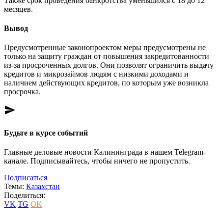
Также срок проведения банкротства уменьшился с 18 до 12
месяцев.
Вывод
Предусмотренные законопроектом меры предусмотрены не
только на защиту граждан от повышения закредитованности
из-за просроченных долгов. Они позволят ограничить выдачу
кредитов и микрозаймов людям с низкими доходами и
наличием действующих кредитов, по которым уже возникла
просрочка.
send
Будьте в курсе событий
Главные деловые новости Калининграда в нашем Telegram-
канале. Подписывайтесь, чтобы ничего не пропустить.
Подписаться
Темы:
Казахстан
Поделиться:
VK
TG
OK