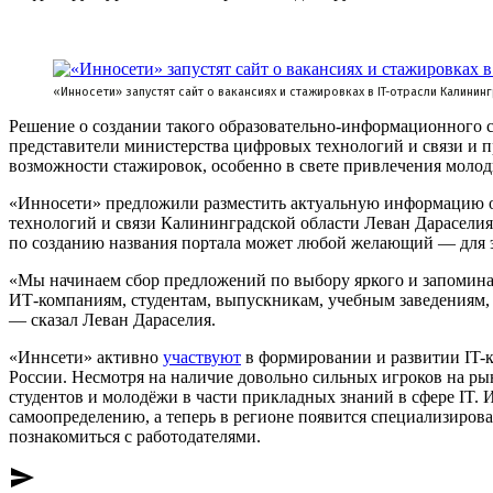
«Инносети» запустят сайт о вакансиях и стажировках в IT-отрасли Калинин
Решение о создании такого образовательно-информационного са
представители министерства цифровых технологий и связи и п
возможности стажировок, особенно в свете привлечения молод
«Инносети» предложили разместить актуальную информацию о 
технологий и связи Калининградской области Леван Дараселия (
по созданию названия портала может любой желающий — для э
«Мы начинаем сбор предложений по выбору яркого и запоминаю
ИТ-компаниям, студентам, выпускникам, учебным заведениям, н
— сказал Леван Дараселия.
«Иннсети» активно
участвуют
в формировании и развитии IT-к
России. Несмотря на наличие довольно сильных игроков на р
студентов и молодёжи в части прикладных знаний в сфере IT. 
самоопределению, а теперь в регионе появится специализирова
познакомиться с работодателями.
send