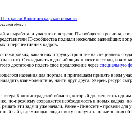
градской области
йта выработали участники встречи IT-сообщества региона, состо
редставители IT-сообщества подняли несколько важнейших вопр
ых и перспективных кадров.
стажировках, вакансиях и трудоустройстве на специально соз
на фото). Откладывать в долгий ящик проект не стали, и компан
того достаточно подать свое предложение через
специальную ф
щегося названия для портала и приглашаем принять в нем учас
аладить взаимодействие, найти друг друга. Уверен, ресурс сыг
ластера Калининградской области, который должен стать одним 
ынке, по-прежнему сохраняется необходимость в новых кадрах
И решать эти задачи уже начали. Ранее «Инносети» провели для
нный сайт, где молодые люди смогут получить новые знания об 