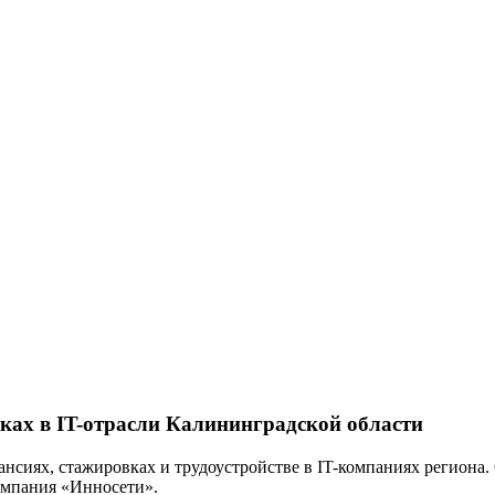
вках в IT-отрасли Калининградской области
ансиях, стажировках и трудоустройстве в IT-компаниях региона.
омпания «Инносети».