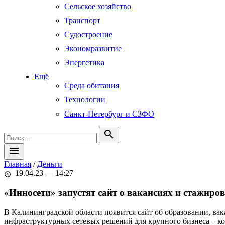
Сельское хозяйство
Транспорт
Судостроение
Экономразвитие
Энергетика
Ещё
Среда обитания
Технологии
Санкт-Петербург и СЗФО
search
menu
Главная
/
Деньги
19.04.23 — 14:27
schedule
«Инносети» запустят сайт о вакансиях и стажиро
В Калининградской области появится сайт об образовании, вак
инфраструктурных сетевых решений для крупного бизнеса – к