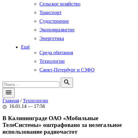
Сельское хозяйство
Транспорт
Судостроение
Экономразвитие
Энергетика
Ещё
Среда обитания
Технологии
Санкт-Петербург и СЗФО
search
menu
Главная
/
Технологии
16.01.14 — 17:56
schedule
В Калининграде ОАО «Мобильные
ТелеСистемы» оштрафовано за нелегальное
использование радиочастот