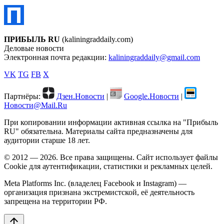
ПРИБЫЛЬ RU
(kaliningraddaily.com)
Деловые новости
Электронная почта редакции:
kaliningraddaily@gmail.com
VK
TG
FB
X
Партнёры:
Дзен.Новости
|
Google.Новости
|
Новости@Mail.Ru
При копировании информации активная ссылка на "Прибыль
RU" обязательна. Материалы сайта предназначены для
аудитории старше 18 лет.
© 2012 — 2026. Все права защищены. Сайт использует файлы
Cookie для аутентификации, статистики и рекламных целей.
Meta Platforms Inc. (владелец Facebook и Instagram) —
организация признана экстремистской, её деятельность
запрещена на территории РФ.
arrow_upward