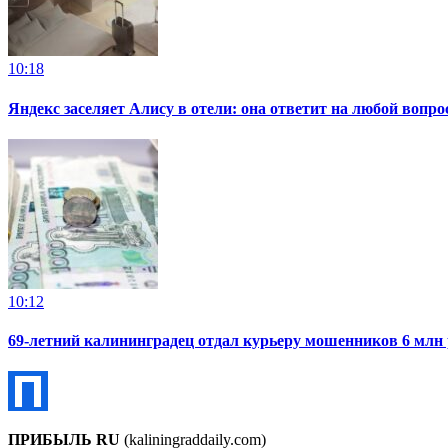
10:18
Яндекс заселяет Алису в отели: она ответит на любой вопро
10:12
69-летний калининградец отдал курьеру мошенников 6 млн
ПРИБЫЛЬ RU
(kaliningraddaily.com)