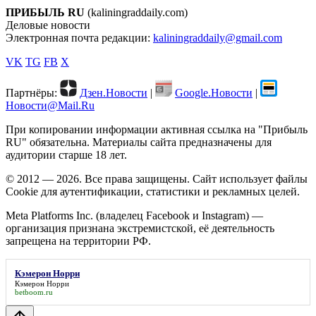
ПРИБЫЛЬ RU
(kaliningraddaily.com)
Деловые новости
Электронная почта редакции:
kaliningraddaily@gmail.com
VK
TG
FB
X
Партнёры:
Дзен.Новости
|
Google.Новости
|
Новости@Mail.Ru
При копировании информации активная ссылка на "Прибыль
RU" обязательна. Материалы сайта предназначены для
аудитории старше 18 лет.
© 2012 — 2026. Все права защищены. Сайт использует файлы
Cookie для аутентификации, статистики и рекламных целей.
Meta Platforms Inc. (владелец Facebook и Instagram) —
организация признана экстремистской, её деятельность
запрещена на территории РФ.
Кэмерон Норри
Кэмерон Норри
betboom.ru
arrow_upward