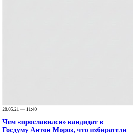
28.05.21 — 11:40
Чем «прославился» кандидат в
Госдуму Антон Мороз, что избиратели