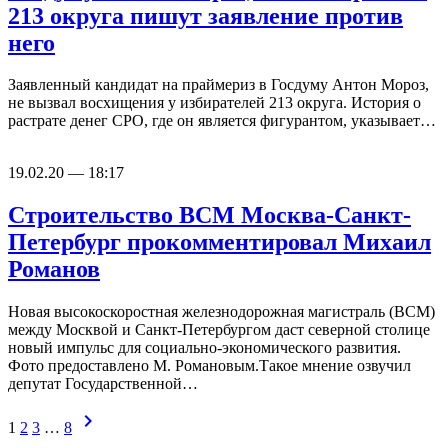
213 округа пишут заявление против
него
Заявленный кандидат на праймериз в Госдуму Антон Мороз,
не вызвал восхищения у избирателей 213 округа. История о
растрате денег СРО, где он является фигурантом, указывает…
19.02.20 — 18:17
Строительство ВСМ Москва-Санкт-
Петербург прокомментировал Михаил
Романов
Новая высокоскоростная железнодорожная магистраль (ВСМ)
между Москвой и Санкт-Петербургом даст северной столице
новый импульс для социально-экономического развития.
Фото предоставлено М. Романовым.Такое мнение озвучил
депутат Государственной…
chevron_right
1
2
3
…
8