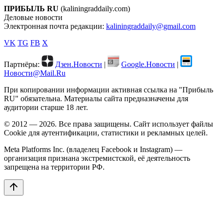
ПРИБЫЛЬ RU
(kaliningraddaily.com)
Деловые новости
Электронная почта редакции:
kaliningraddaily@gmail.com
VK
TG
FB
X
Партнёры:
Дзен.Новости
|
Google.Новости
|
Новости@Mail.Ru
При копировании информации активная ссылка на "Прибыль
RU" обязательна. Материалы сайта предназначены для
аудитории старше 18 лет.
© 2012 — 2026. Все права защищены. Сайт использует файлы
Cookie для аутентификации, статистики и рекламных целей.
Meta Platforms Inc. (владелец Facebook и Instagram) —
организация признана экстремистской, её деятельность
запрещена на территории РФ.
arrow_upward