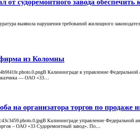
л от судоремонтного завода обеспечить
куратура выявила нарушения требований жилищного законодатель
 фирма из Коломны
-cc934b9f41fe.photo.0.pngВ Калининграде в управление Федераль
заказчика — ОАО «33…
ба на организатора торгов по продаже и
-85acc43c3459.photo.0.jpgВ Калининграде управление Федерально
торгов – ОАО «33 Судоремонтный завод». По…