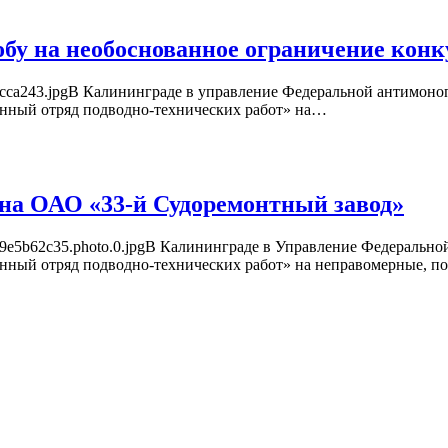
бу на необоснованное ограничение кон
0dd1a6cca243.jpgВ Калининграде в управление Федеральной антим
нный отряд подводно-технических работ» на…
на ОАО «33-й Судоремонтный завод»
c1-c4e9e5b62c35.photo.0.jpgВ Калининграде в Управление Федера
нный отряд подводно-технических работ» на неправомерные, 