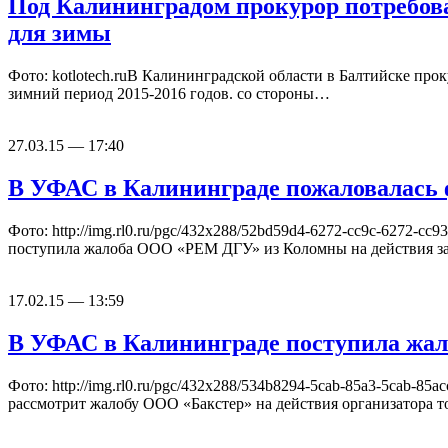
Под Калининградом прокурор потребова
для зимы
Фото: kotlotech.ruВ Калининградской области в Балтийске про
зимний период 2015-2016 годов. со стороны…
27.03.15 — 17:40
В УФАС в Калининграде пожаловалась
Фото: http://img.rl0.ru/pgc/432x288/52bd59d4-6272-cc9c-6272
поступила жалоба ООО «РЕМ ДГУ» из Коломны на действия 
17.02.15 — 13:59
В УФАС в Калининграде поступила жало
Фото: http://img.rl0.ru/pgc/432x288/534b8294-5cab-85a3-5cab
рассмотрит жалобу ООО «Бакстер» на действия организатора 