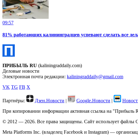
09:57
81% работающих калининградцев успевают сделать все дела
ПРИБЫЛЬ RU
(kaliningraddaily.com)
Деловые новости
Электронная почта редакции:
kaliningraddaily@gmail.com
VK
TG
FB
X
Партнёры:
Дзен.Новости
|
Google.Новости
|
Новост
При копировании информации активная ссылка на "Прибыль RU"
© 2012 — 2026. Все права защищены. Сайт использует файлы C
Meta Platforms Inc. (владелец Facebook и Instagram) — организ