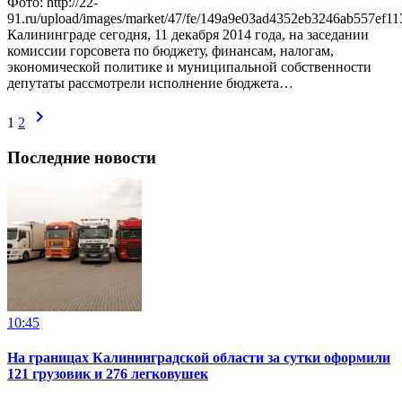
Фото: http://22-
91.ru/upload/images/market/47/fe/149a9e03ad4352eb3246ab557ef1
Калининграде сегодня, 11 декабря 2014 года, на заседании
комиссии горсовета по бюджету, финансам, налогам,
экономической политике и муниципальной собственности
депутаты рассмотрели исполнение бюджета…
chevron_right
1
2
Последние новости
10:45
На границах Калининградской области за сутки оформили
121 грузовик и 276 легковушек