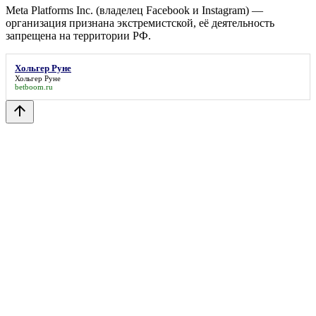
Meta Platforms Inc. (владелец Facebook и Instagram) —
организация признана экстремистской, её деятельность
запрещена на территории РФ.
Хольгер Руне
Хольгер Руне
betboom.ru
arrow_upward