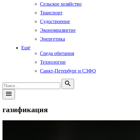
Сельское хозяйство
Транспорт
Судостроение
Экономразвитие
Энергетика
Ещё
Среда обитания
Технологии
Санкт-Петербург и СЗФО
search
menu
газификация