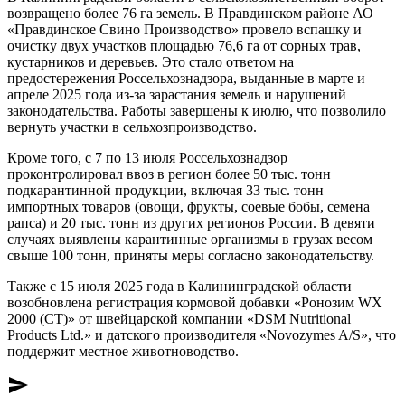
возвращено более 76 га земель. В Правдинском районе АО
«Правдинское Свино Производство» провело вспашку и
очистку двух участков площадью 76,6 га от сорных трав,
кустарников и деревьев. Это стало ответом на
предостережения Россельхознадзора, выданные в марте и
апреле 2025 года из-за зарастания земель и нарушений
законодательства. Работы завершены к июлю, что позволило
вернуть участки в сельхозпроизводство.
Кроме того, с 7 по 13 июля Россельхознадзор
проконтролировал ввоз в регион более 50 тыс. тонн
подкарантинной продукции, включая 33 тыс. тонн
импортных товаров (овощи, фрукты, соевые бобы, семена
рапса) и 20 тыс. тонн из других регионов России. В девяти
случаях выявлены карантинные организмы в грузах весом
свыше 100 тонн, приняты меры согласно законодательству.
Также с 15 июля 2025 года в Калининградской области
возобновлена регистрация кормовой добавки «Ронозим WX
2000 (CT)» от швейцарской компании «DSM Nutritional
Products Ltd.» и датского производителя «Novozymes A/S», что
поддержит местное животноводство.
send