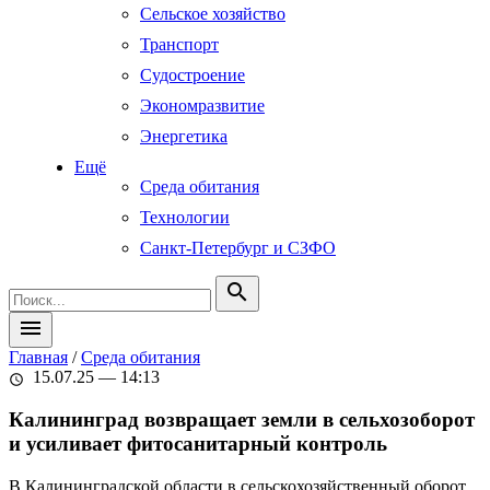
Сельское хозяйство
Транспорт
Судостроение
Экономразвитие
Энергетика
Ещё
Среда обитания
Технологии
Санкт-Петербург и СЗФО
search
menu
Главная
/
Среда обитания
15.07.25 — 14:13
schedule
Калининград возвращает земли в сельхозоборот
и усиливает фитосанитарный контроль
В Калининградской области в сельскохозяйственный оборот