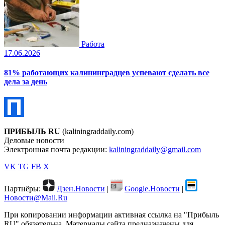
Работа
17.06.2026
81% работающих калининградцев успевают сделать все
дела за день
ПРИБЫЛЬ RU
(kaliningraddaily.com)
Деловые новости
Электронная почта редакции:
kaliningraddaily@gmail.com
VK
TG
FB
X
Партнёры:
Дзен.Новости
|
Google.Новости
|
Новости@Mail.Ru
При копировании информации активная ссылка на "Прибыль
RU" обязательна. Материалы сайта предназначены для