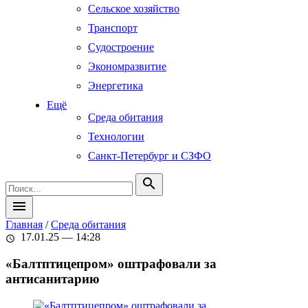
Сельское хозяйство
Транспорт
Судостроение
Экономразвитие
Энергетика
Ещё
Среда обитания
Технологии
Санкт-Петербург и СЗФО
search
menu
Главная
/
Среда обитания
17.01.25 — 14:28
schedule
«Балтптицепром» оштрафовали за
антисанитарию