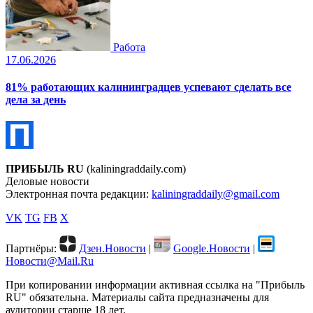
Работа
17.06.2026
81% работающих калининградцев успевают сделать все
дела за день
ПРИБЫЛЬ RU
(kaliningraddaily.com)
Деловые новости
Электронная почта редакции:
kaliningraddaily@gmail.com
VK
TG
FB
X
Партнёры:
Дзен.Новости
|
Google.Новости
|
Новости@Mail.Ru
При копировании информации активная ссылка на "Прибыль
RU" обязательна. Материалы сайта предназначены для
аудитории старше 18 лет.