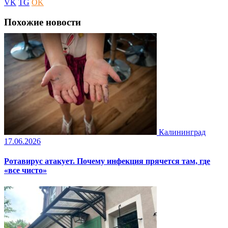
VK
TG
OK
Похожие новости
Калининград
17.06.2026
Ротавирус атакует. Почему инфекция прячется там, где
«все чисто»