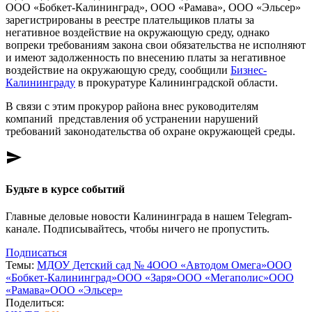
ООО «Бобкет-Калининград», ООО «Рамава», ООО «Эльсер»
зарегистрированы в реестре плательщиков платы за
негативное воздействие на окружающую среду, однако
вопреки требованиям закона свои обязательства не исполняют
и имеют задолженность по внесению платы за негативное
воздействие на окружающую среду, сообщили
Бизнес-
Калининграду
в прокуратуре Калининградской области.
В связи с этим прокурор района внес руководителям
компаний представления об устранении нарушений
требований законодательства об охране окружающей среды.
send
Будьте в курсе событий
Главные деловые новости Калининграда в нашем Telegram-
канале. Подписывайтесь, чтобы ничего не пропустить.
Подписаться
Темы:
МДОУ Детский сад № 4
ООО «Автодом Омега»
ООО
«Бобкет-Калининград»
ООО «Заря»
ООО «Мегаполис»
ООО
«Рамава»
ООО «Эльсер»
Поделиться: