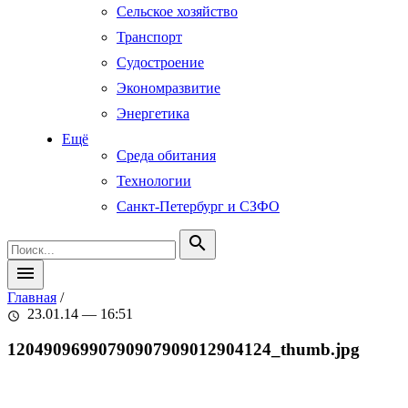
Сельское хозяйство
Транспорт
Судостроение
Экономразвитие
Энергетика
Ещё
Среда обитания
Технологии
Санкт-Петербург и СЗФО
search
menu
Главная
/
23.01.14 — 16:51
schedule
12049096990790907909012904124_thumb.jpg