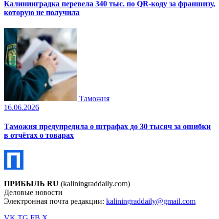
Калининградка перевела 340 тыс. по QR-коду за франшизу,
которую не получила
Таможня
16.06.2026
Таможня предупредила о штрафах до 30 тысяч за ошибки
в отчётах о товарах
ПРИБЫЛЬ RU
(kaliningraddaily.com)
Деловые новости
Электронная почта редакции:
kaliningraddaily@gmail.com
VK
TG
FB
X