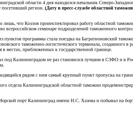
инградской области 4 дня находился начальник Северо-Западно
 посетивший регион.
(Дату в пресс-службе областной таможни
о лишь, что Козлов проинспектировал работу областной таможн
 во всероссийском семинаре подразделений таможенного контрол
з пунктов программы стала поездка на Багратионовский тамож
оновского таможенно-логистического терминала, созданного в
я в местах, приближенных к государственной границе.
л под Калининградом не раз становился лучшим в СЗФО и в Ро
а.
ходящийся рядом с ним самый крупный пункт пропуска на гра
рского отдела Калининградской областной таможни продемонстр
орской порт Калининград имени Н.С. Хазова и побывал на борт