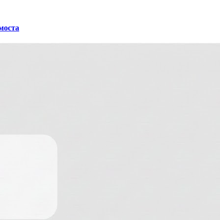
 моста