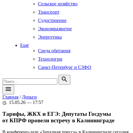
Сельское хозяйство
Транспорт
Судостроение
Экономразвитие
Энергетика
Ещё
Среда обитания
Технологии
Санкт-Петербург и СЗФО
search
menu
Главная
/
Деньги
15.05.26 — 17:57
schedule
Тарифы, ЖКХ и ЕГЭ: Депутаты Госдумы
от КПРФ провели встречу в Калининграде
В конференц-зале «Западная пресса» в Калининграде сегодня,