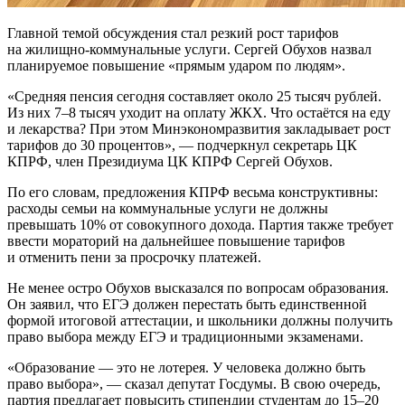
Главной темой обсуждения стал резкий рост тарифов
на жилищно-коммунальные услуги. Сергей Обухов назвал
планируемое повышение «прямым ударом по людям».
«Средняя пенсия сегодня составляет около 25 тысяч рублей.
Из них 7–8 тысяч уходит на оплату ЖКХ. Что остаётся на еду
и лекарства? При этом Минэкономразвития закладывает рост
тарифов до 30 процентов», — подчеркнул секретарь ЦК
КПРФ, член Президиума ЦК КПРФ Сергей Обухов.
По его словам, предложения КПРФ весьма конструктивны:
расходы семьи на коммунальные услуги не должны
превышать 10% от совокупного дохода. Партия также требует
ввести мораторий на дальнейшее повышение тарифов
и отменить пени за просрочку платежей.
Не менее остро Обухов высказался по вопросам образования.
Он заявил, что ЕГЭ должен перестать быть единственной
формой итоговой аттестации, и школьники должны получить
право выбора между ЕГЭ и традиционными экзаменами.
«Образование — это не лотерея. У человека должно быть
право выбора», — сказал депутат Госдумы. В свою очередь,
партия предлагает повысить стипендии студентам до 15–20