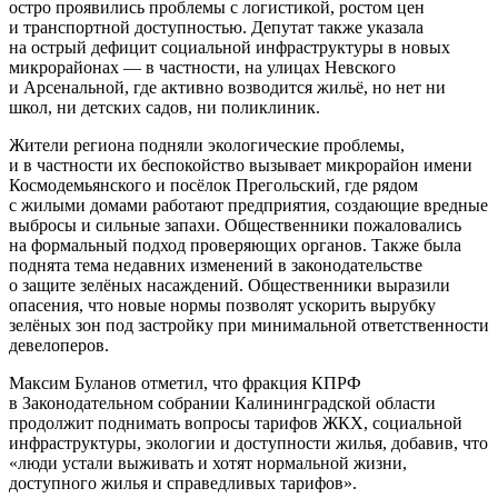
остро проявились проблемы с логистикой, ростом цен
и транспортной доступностью. Депутат также указала
на острый дефицит социальной инфраструктуры в новых
микрорайонах — в частности, на улицах Невского
и Арсенальной, где активно возводится жильё, но нет ни
школ, ни детских садов, ни поликлиник.
Жители региона подняли экологические проблемы,
и в частности их беспокойство вызывает микрорайон имени
Космодемьянского и посёлок Прегольский, где рядом
с жилыми домами работают предприятия, создающие вредные
выбросы и сильные запахи. Общественники пожаловались
на формальный подход проверяющих органов. Также была
поднята тема недавних изменений в законодательстве
о защите зелёных насаждений. Общественники выразили
опасения, что новые нормы позволят ускорить вырубку
зелёных зон под застройку при минимальной ответственности
девелоперов.
Максим Буланов отметил, что фракция КПРФ
в Законодательном собрании Калининградской области
продолжит поднимать вопросы тарифов ЖКХ, социальной
инфраструктуры, экологии и доступности жилья, добавив, что
«люди устали выживать и хотят нормальной жизни,
доступного жилья и справедливых тарифов».