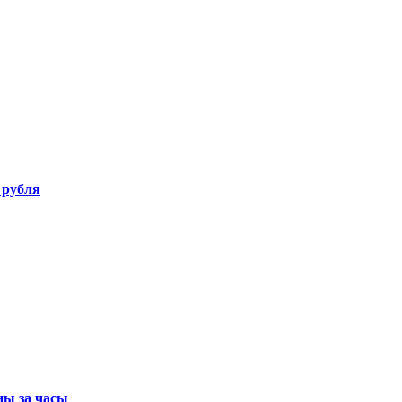
 рубля
ны за часы