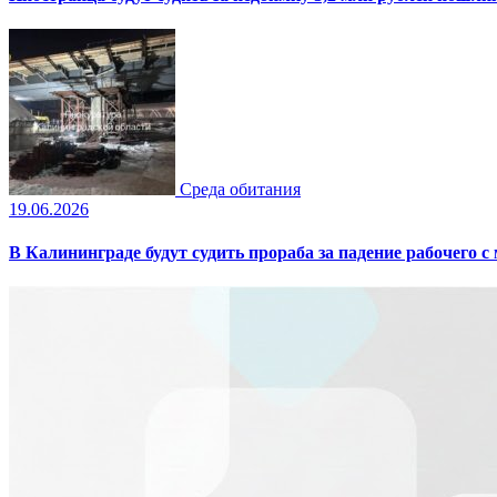
Среда обитания
19.06.2026
В Калининграде будут судить прораба за падение рабочего с