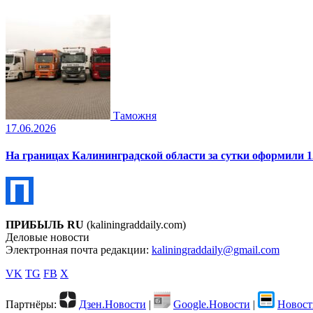
Таможня
17.06.2026
На границах Калининградской области за сутки оформили 1
ПРИБЫЛЬ RU
(kaliningraddaily.com)
Деловые новости
Электронная почта редакции:
kaliningraddaily@gmail.com
VK
TG
FB
X
Партнёры:
Дзен.Новости
|
Google.Новости
|
Новост