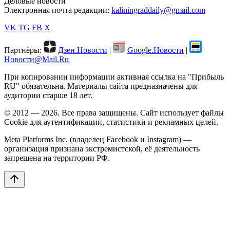
Деловые новости
Электронная почта редакции:
kaliningraddaily@gmail.com
VK
TG
FB
X
Партнёры:
Дзен.Новости
|
Google.Новости
|
Новости@Mail.Ru
При копировании информации активная ссылка на "Прибыль
RU" обязательна. Материалы сайта предназначены для
аудитории старше 18 лет.
© 2012 — 2026. Все права защищены. Сайт использует файлы
Cookie для аутентификации, статистики и рекламных целей.
Meta Platforms Inc. (владелец Facebook и Instagram) —
организация признана экстремистской, её деятельность
запрещена на территории РФ.
arrow_upward