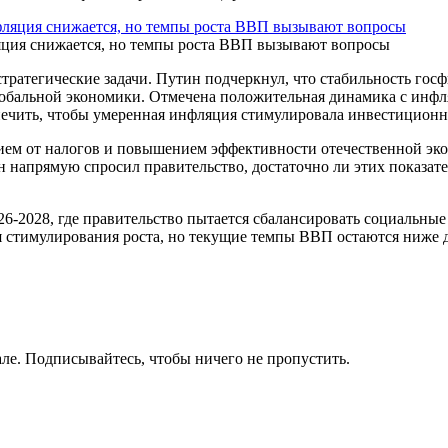
яция снижается, но темпы роста ВВП вызывают вопросы
стратегические задачи. Путин подчеркнул, что стабильность гос
бальной экономики. Отмечена положительная динамика с инфляц
печить, чтобы умеренная инфляция стимулировала инвестиционн
нием от налогов и повышением эффективности отечественной эк
Он напрямую спросил правительство, достаточно ли этих показат
-2028, где правительство пытается сбалансировать социальные 
я стимулирования роста, но текущие темпы ВВП остаются ниже 
ле. Подписывайтесь, чтобы ничего не пропустить.