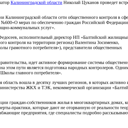
рнатор
Калининградской области
Николай Цуканов проведет встр
ии Калининградской области сети общественного контроля в сф
 г. №600«О мерах по обеспечению граждан Российской Федерации
ищно-коммунальных услуг».
Федосеев, исполнительный директор НП «Балтийский жилищны
го контроля на территории региона) Валентина Зосименко,
олы грамотного потребителя»), представители общественных
правительства, идет активное формирование системы обществен
на этом пути является подготовка народных контролеров. Одним
«Школы главного потребителя».
я область вошла в десятку лучших регионов, в которых активно
ю министерства ЖКХ и ТЭК, некоммерческой организации «Балт
ии граждан-собственников жилья в многоквартирных домах, кот
рты-практики, которые дают не оторванную от реальности теор
абжающие предприятия, где специалисты подробно рассказываю