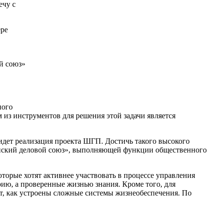
ечу с
ере
й союз»
ного
 из инструментов для решения этой задачи является
 идет реализация проекта ШГП. Достичь такого высокого
ийский деловой союз», выполняющей функции общественного
орые хотят активнее участвовать в процессе управления
ию, а проверенные жизнью знания. Кроме того, для
т, как устроены сложные системы жизнеобеспечения. По