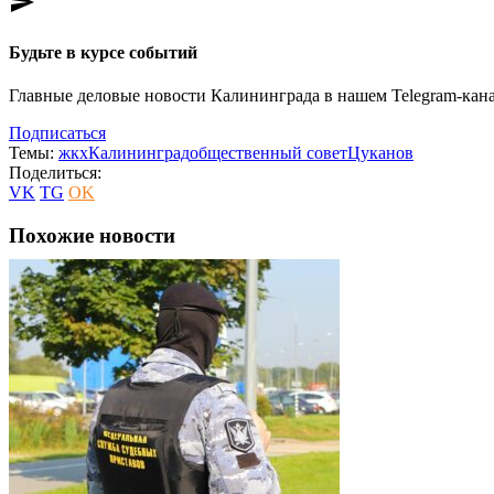
send
Будьте в курсе событий
Главные деловые новости Калининграда в нашем Telegram-кана
Подписаться
Темы:
жкх
Калининград
общественный совет
Цуканов
Поделиться:
VK
TG
OK
Похожие новости