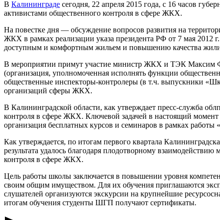
В
Калининграде
сегодня, 22 апреля 2015 года, с 16 часов губе
активистами общественного контроля в сфере ЖКХ.
На повестке дня — обсуждение вопросов развития на территор
ЖКХ в рамках реализации указа президента РФ от 7 мая 2012
доступным и комфортным жильем и повышению качества жил
В мероприятии примут участие министр ЖКХ и ТЭК Максим 
(организация, уполномоченная исполнять функции общественно
общественные инспекторы-контролеры (в т.ч. выпускники «Шк
организаций сферы ЖКХ.
В Калининградской области, как утверждает пресс-служба обл
контроля в сфере ЖКХ. Ключевой задачей в настоящий момент 
организация бесплатных курсов и семинаров в рамках работы 
Как утверждается, по итогам первого квартала Калининградска
результата удалось благодаря плодотворному взаимодействи
контроля в сфере ЖКХ.
Цель работы школы заключается в повышении уровня компетенц
своим общим имуществом. Для их обучения приглашаются экспе
слушателей организуются экскурсии на крупнейшие ресурсосн
итогам обучения студенты ШГП получают сертификаты.