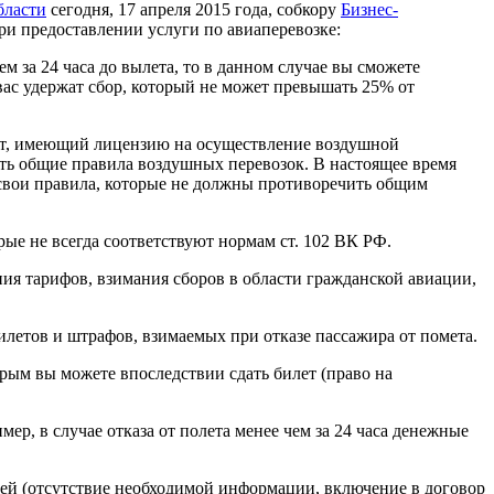
бласти
сегодня, 17 апреля 2015 года, собкору
Бизнес-
и предоставлении услуги по авиаперевозке:
м за 24 часа до вылета, то в данном случае вы сможете
 вас удержат сбор, который не может превышать 25% от
ант, имеющий лицензию на осуществление воздушной
ть общие правила воздушных перевозок. В настоящее время
свои правила, которые не должны противоречить общим
ые не всегда соответствуют нормам ст. 102 ВК РФ.
ия тарифов, взимания сборов в области гражданской авиации,
илетов и штрафов, взимаемых при отказе пассажира от помета.
орым вы можете впоследствии сдать билет (право на
р, в случае отказа от полета менее чем за 24 часа денежные
лей (отсутствие необходимой информации, включение в договор