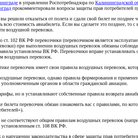
нинграде
в управлении Роспотребнадзора по
Калининградской о
нград
прокомментировали вопросы защиты прав потребителей пр
вы решили отказаться от полета и сдали свой билет не позднее че
ь всю стоимость авиабилета. Если вы сделаете это позднее, то с
ти воздушной перевозки.
о ст. 102 ВК РФ перевозчики (перевозчиком является эксплуат
евозки) при выполнении воздушных перевозок обязаны соблюда
равила установлены ВК РФ. Перевозчики вправе устанавливать 
м воздушных перевозок.
тике перевозчик имеет свои правила воздушных перевозок, котор
 воздушные перевозки, однако правила формирования и применен
о уполномоченным органом в области гражданской авиации.
арифы, но и устанавливают собственные правила возврата авиаб
же билета перевозчик обязан ознакомить вас с правилами, по кот
ебителей»).
 не соответствуют общим правилам воздушных перевозок (наприме
, установленным ст. 108 ВК РФ.
 о нарушении законодательства в сфере защиты прав потребите