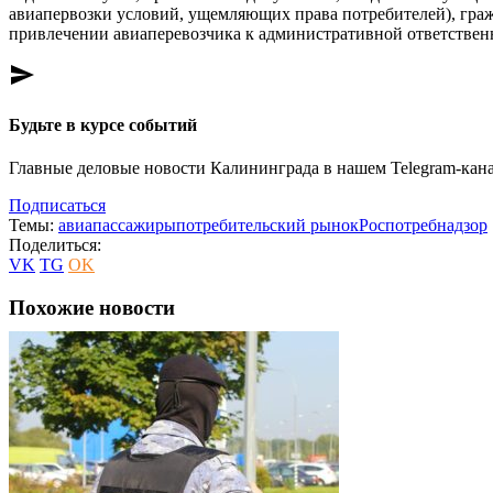
авиапервозки условий, ущемляющих права потребителей), граж
привлечении авиаперевозчика к административной ответственн
send
Будьте в курсе событий
Главные деловые новости Калининграда в нашем Telegram-кана
Подписаться
Темы:
авиапассажиры
потребительский рынок
Роспотребнадзор
Поделиться:
VK
TG
OK
Похожие новости