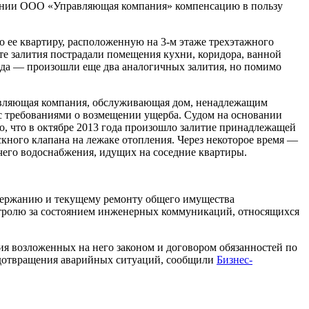
пании ООО «Управляющая компания» компенсацию в пользу
ло ее квартиру, расположенную на 3-м этаже трехэтажного
те залития пострадали помещения кухни, коридора, ванной
года — произошли еще два аналогичных залития, но помимо
правляющая компания, обслуживающая дом, ненадлежащим
д с требованиями о возмещении ущерба. Судом на основании
о, что в октябре 2013 года произошло залитие принадлежащей
скного клапана на лежаке отопления. Через некоторое время —
ячего водоснабжения, идущих на соседние квартиры.
одержанию и текущему ремонту общего имущества
онтролю за состоянием инженерных коммуникаций, относящихся
ия возложенных на него законом и договором обязанностей по
едотвращения аварийных ситуаций, сообщили
Бизнес-