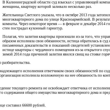
В Калининградской области суд взыскал с управляющей ком
женщины, квартиру которой заливало несколько раз.
Жительница Светлого указала, что в октябре 2013 года затопи
многоквартирного дома по улице Красноармейской. В результа
комнаты. Через некоторое время — в феврале и декабре 2014 
стен пострадал кухонный гарнитур.
Полагая, что залития квартиры произошли из-за того, что у
образом исполняла свои обязанности, истица обратилась в су
письменных доказательств и показаний свидетелей установлен
истице квартиры с чердачного помещения из-за открытого спу
зимой 2014 года причиной залития явился свищ на стояке гор
 разбирательства.
ненадлежащего исполнения ответчиком своих обязанностей по с
я организация исполнила возложенную на нее обязанность по к
едение текущего ремонта не освобождает ответчика от исполнен
его содержания общего имущества многоквартирного дома и пр
це составил 66600 рублей.