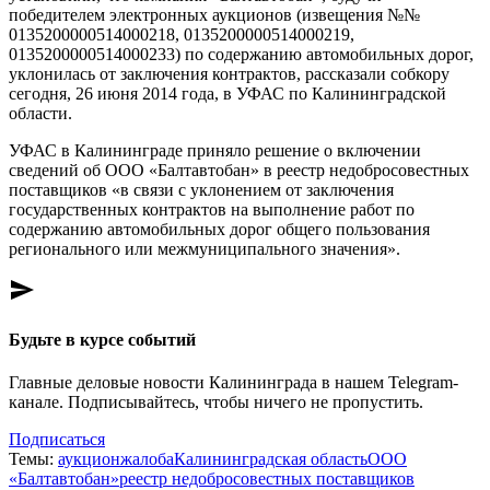
победителем электронных аукционов (извещения №№
0135200000514000218, 0135200000514000219,
0135200000514000233) по содержанию автомобильных дорог,
уклонилась от заключения контрактов, рассказали собкору
сегодня, 26 июня 2014 года, в УФАС по Калининградской
области.
УФАС в Калининграде приняло решение о включении
сведений об ООО «Балтавтобан» в реестр недобросовестных
поставщиков «в связи с уклонением от заключения
государственных контрактов на выполнение работ по
содержанию автомобильных дорог общего пользования
регионального или межмуниципального значения».
send
Будьте в курсе событий
Главные деловые новости Калининграда в нашем Telegram-
канале. Подписывайтесь, чтобы ничего не пропустить.
Подписаться
Темы:
аукцион
жалоба
Калининградская область
ООО
«Балтавтобан»
реестр недобросовестных поставщиков