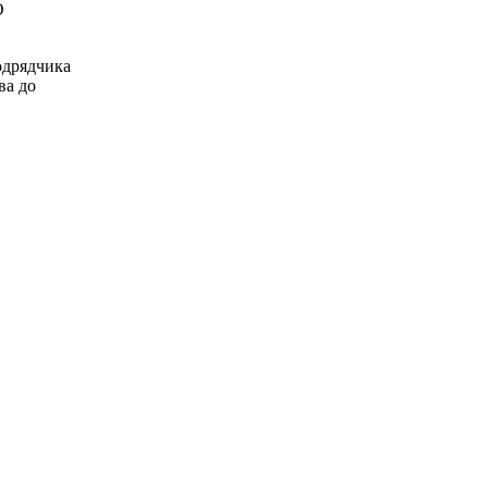
О
одрядчика
ва до