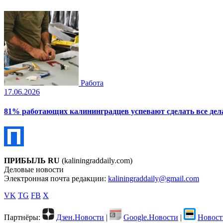
Работа
17.06.2026
81% работающих калининградцев успевают сделать все дела
ПРИБЫЛЬ RU
(kaliningraddaily.com)
Деловые новости
Электронная почта редакции:
kaliningraddaily@gmail.com
VK
TG
FB
X
Партнёры:
Дзен.Новости
|
Google.Новости
|
Новост