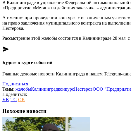
В Калининграде в управление Федеральной антимонопольной
«Предприятие «Метан» на действия заказчика – администраци
А именно: при проведении конкурса с ограниченным участием
на право заключения муниципального контракта на выполнение 
Нестерова.
Рассмотрение этой жалобы состоится в Калининграде 28 мая, с 
send
Будьте в курсе событий
Главные деловые новости Калининграда в нашем Telegram-кана
Подписаться
Темы:
жалобы
Калининград
конкурс
Нестеров
ООО "Предприяти
Поделиться:
VK
TG
OK
Похожие новости