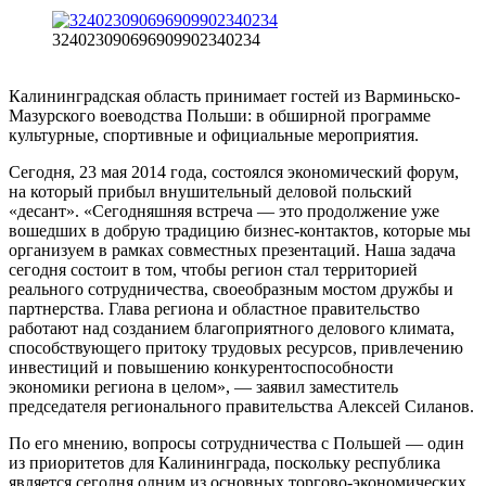
324023090696909902340234
Калининградская область принимает гостей из Варминьско-
Мазурского воеводства Польши: в обширной программе
культурные, спортивные и официальные мероприятия.
Сегодня, 23 мая 2014 года, состоялся экономический форум,
на который прибыл внушительный деловой польский
«десант». «Сегодняшняя встреча — это продолжение уже
вошедших в добрую традицию бизнес-контактов, которые мы
организуем в рамках совместных презентаций. Наша задача
сегодня состоит в том, чтобы регион стал территорией
реального сотрудничества, своеобразным мостом дружбы и
партнерства. Глава региона и областное правительство
работают над созданием благоприятного делового климата,
способствующего притоку трудовых ресурсов, привлечению
инвестиций и повышению конкурентоспособности
экономики региона в целом», — заявил заместитель
председателя регионального правительства Алексей Силанов.
По его мнению, вопросы сотрудничества с Польшей — один
из приоритетов для Калининграда, поскольку республика
является сегодня одним из основных торгово-экономических