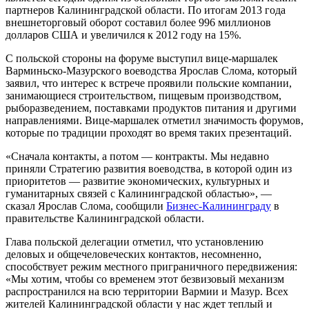
партнеров Калининградской области. По итогам 2013 года
внешнеторговый оборот составил более 996 миллионов
долларов США и увеличился к 2012 году на 15%.
С польской стороны на форуме выступил вице-маршалек
Варминьско-Мазурского воеводства Ярослав Слома, который
заявил, что интерес к встрече проявили польские компании,
занимающиеся строительством, пищевым производством,
рыборазведением, поставками продуктов питания и другими
направлениями. Вице-маршалек отметил значимость форумов,
которые по традиции проходят во время таких презентаций.
«Сначала контакты, а потом — контракты. Мы недавно
приняли Стратегию развития воеводства, в которой один из
приоритетов — развитие экономических, культурных и
гуманитарных связей с Калининградской областью», —
сказал Ярослав Слома, сообщили
Бизнес-Калининграду
в
правительстве Калининградской области.
Глава польской делегации отметил, что установлению
деловых и общечеловеческих контактов, несомненно,
способствует режим местного приграничного передвижения:
«Мы хотим, чтобы со временем этот безвизовый механизм
распространился на всю территории Вармии и Мазур. Всех
жителей Калининградской области у нас ждет теплый и