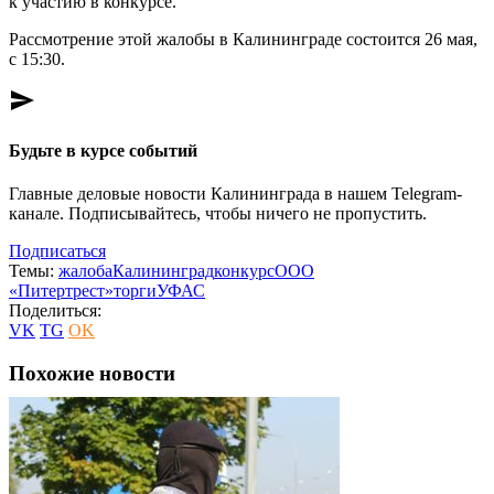
к участию в конкурсе.
Рассмотрение этой жалобы в Калининграде состоится 26 мая,
с 15:30.
send
Будьте в курсе событий
Главные деловые новости Калининграда в нашем Telegram-
канале. Подписывайтесь, чтобы ничего не пропустить.
Подписаться
Темы:
жалоба
Калининград
конкурс
ООО
«Питертрест»
торги
УФАС
Поделиться:
VK
TG
OK
Похожие новости