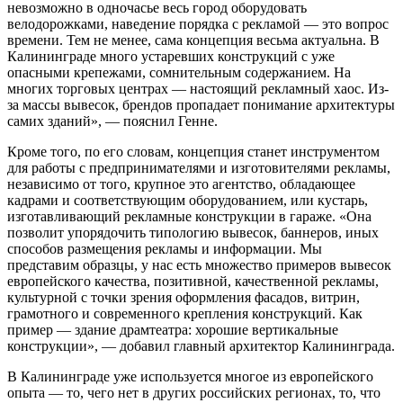
невозможно в одночасье весь город оборудовать
велодорожками, наведение порядка с рекламой — это вопрос
времени. Тем не менее, сама концепция весьма актуальна. В
Калининграде много устаревших конструкций с уже
опасными крепежами, сомнительным содержанием. На
многих торговых центрах — настоящий рекламный хаос. Из-
за массы вывесок, брендов пропадает понимание архитектуры
самих зданий», — пояснил Генне.
Кроме того, по его словам, концепция станет инструментом
для работы с предпринимателями и изготовителями рекламы,
независимо от того, крупное это агентство, обладающее
кадрами и соответствующим оборудованием, или кустарь,
изготавливающий рекламные конструкции в гараже. «Она
позволит упорядочить типологию вывесок, баннеров, иных
способов размещения рекламы и информации. Мы
представим образцы, у нас есть множество примеров вывесок
европейского качества, позитивной, качественной рекламы,
культурной с точки зрения оформления фасадов, витрин,
грамотного и современного крепления конструкций. Как
пример — здание драмтеатра: хорошие вертикальные
конструкции», — добавил главный архитектор Калининграда.
В Калининграде уже используется многое из европейского
опыта — то, чего нет в других российских регионах, то, что