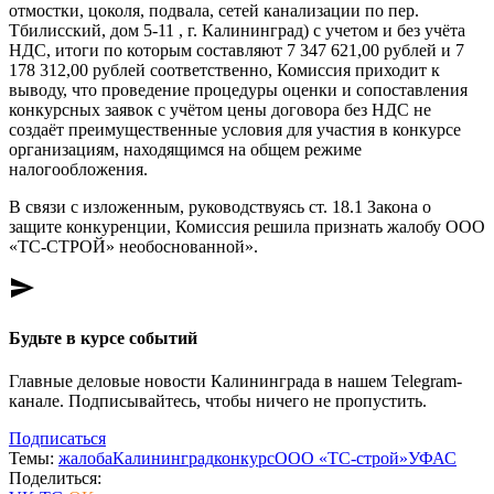
отмостки, цоколя, подвала, сетей канализации по пер.
Тбилисский, дом 5-11 , г. Калининград) с учетом и без учёта
НДС, итоги по которым составляют 7 347 621,00 рублей и 7
178 312,00 рублей соответственно, Комиссия приходит к
выводу, что проведение процедуры оценки и сопоставления
конкурсных заявок с учётом цены договора без НДС не
создаёт преимущественные условия для участия в конкурсе
организациям, находящимся на общем режиме
налогообложения.
В связи с изложенным, руководствуясь ст. 18.1 Закона о
защите конкуренции, Комиссия решила признать жалобу ООО
«ТС-СТРОЙ» необоснованной».
send
Будьте в курсе событий
Главные деловые новости Калининграда в нашем Telegram-
канале. Подписывайтесь, чтобы ничего не пропустить.
Подписаться
Темы:
жалоба
Калининград
конкурс
ООО «ТС-строй»
УФАС
Поделиться: