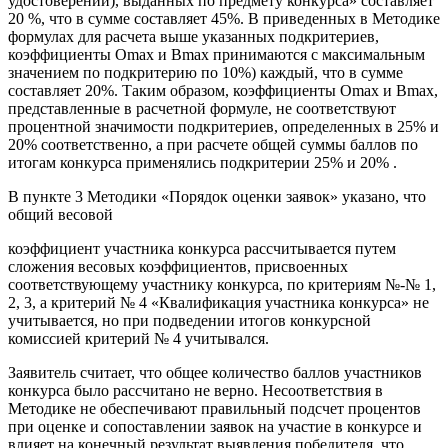
удостоверении), выданных по предмету конкурса» составляет
20 %, что в сумме составляет 45%. В приведенных в Методике
формулах для расчета выше указанных подкритериев,
коэффициенты Оmах и Вmах принимаются с максимальным
значением по подкритерию по 10%) каждый, что в сумме
составляет 20%. Таким образом, коэффициенты Оmах и Вmах,
представленные в расчетной формуле, не соответствуют
процентной значимости подкритериев, определенных в 25% и
20% соответственно, а при расчете общей суммы баллов по
итогам конкурса применялись подкритерии 25% и 20% .
В пункте 3 Методики «Порядок оценки заявок» указано, что
общий весовой
коэффициент участника конкурса рассчитывается путем
сложения весовых коэффициентов, присвоенных
соответствующему участнику конкурса, по критериям №-№ 1,
2, 3, а критерий № 4 «Квалификация участника конкурса» не
учитывается, но при подведении итогов конкурсной
комиссией критерий № 4 учитывался.
Заявитель считает, что общее количество баллов участников
конкурса было рассчитано не верно. Несоответствия в
Методике не обеспечивают правильный подсчет процентов
при оценке и сопоставлении заявок на участие в конкурсе и
влияет на конечный результат выявления победителя, что