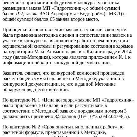
решение о признании победителем конкурса участника
размещения заказа МП «Гидротехник», с общей суммой
баллов 92, заявка ЗАО Агрофирмы «Водстрой»-(ПМК-1) с
общей суммой баллов 65 заняла второе место.
При оценке и сопоставлении заявок на участие в конкурсе
была применена методика оценки и сопоставлении заявок на
участие в конкурсе на выполнение работ по реконструкции
осушительной системы и регулированию состояния водоемов
на территории Макс Ашманн парка в г. Калининграде в 2014
году (далее-Методика), которая является приложением № 1 к
информационной карте конкурсной документации.
Заявитель считает, что конкурсной комиссией произведен
расчет общей суммы баллов не по Методике, указанной в
конкурсной документации, и, что в данной Методике
обнаружен ряд несоответствий.
По критерию № 1 «Цена договора» заявке МП «Гидротехник»
было присвоено 10 баллов, а если рассчитывать в
соответствии с Методикой заявке с порядковым номером 3
должно быть присвоено 8,5 баллов (Цi= 10*35.6/42.047=8,5).
По критерию № 2 «Срок оплаты выполненных работ» по
расчетной формуле, представленной в Методике,