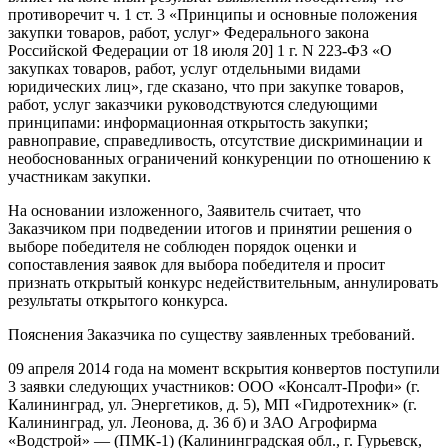
противоречит ч. 1 ст. 3 «Принципы и основные положения
закупки товаров, работ, услуг» Федерального закона
Российской Федерации от 18 июля 20] 1 г. N 223-ФЗ «О
закупках товаров, работ, услуг отдельными видами
юридических лиц», где сказано, что при закупке товаров,
работ, услуг заказчики руководствуются следующими
принципами: информационная открытость закупки;
равноправие, справедливость, отсутствие дискриминации и
необоснованных ограничений конкуренции по отношению к
участникам закупки.
На основании изложенного, Заявитель считает, что
Заказчиком при подведении итогов и принятии решения о
выборе победителя не соблюден порядок оценки и
сопоставления заявок для выбора победителя и просит
признать открытый конкурс недействительным, аннулировать
результаты открытого конкурса.
Пояснения Заказчика по существу заявленных требований.
09 апреля 2014 года на момент вскрытия конвертов поступили
3 заявки следующих участников: ООО «Консалт-Профи» (г.
Калининград, ул. Энергетиков, д. 5), МП «Гидротехник» (г.
Калининград, ул. Леонова, д. 36 б) и ЗАО Агрофирма
«Водстрой» — (ПМК-1) (Калининградская обл., г. Гурьевск,