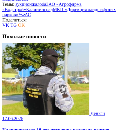
Темы:
аукцион
жалоба
ЗАО «Агрофирма
«Водстрой»
Калининград
МКП «Дирекция ландшафтных
парков»
УФАС
Поделиться:
VK
TG
OK
Похожие новости
Деньги
17.06.2026
Калининградка 10 лет незаконно получала пенсию.