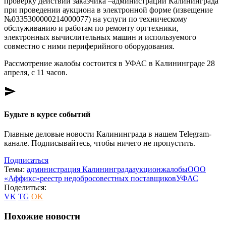
проверку действий заказчика –администрации Калининграда
при проведении аукциона в электронной форме (извещение
№0335300000214000077) на услуги по техническому
обслуживанию и работам по ремонту оргтехники,
электронных вычислительных машин и используемого
совместно с ними периферийного оборудования.
Рассмотрение жалобы состоится в УФАС в Калининграде 28
апреля, с 11 часов.
send
Будьте в курсе событий
Главные деловые новости Калининграда в нашем Telegram-
канале. Подписывайтесь, чтобы ничего не пропустить.
Подписаться
Темы:
администрация Калининграда
аукцион
жалобы
ООО
«Аффикс»
реестр недобросовестных поставщиков
УФАС
Поделиться:
VK
TG
OK
Похожие новости