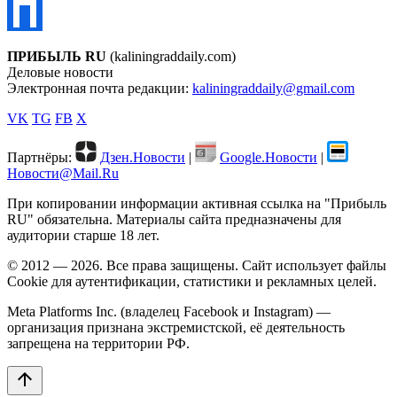
ПРИБЫЛЬ RU
(kaliningraddaily.com)
Деловые новости
Электронная почта редакции:
kaliningraddaily@gmail.com
VK
TG
FB
X
Партнёры:
Дзен.Новости
|
Google.Новости
|
Новости@Mail.Ru
При копировании информации активная ссылка на "Прибыль
RU" обязательна. Материалы сайта предназначены для
аудитории старше 18 лет.
© 2012 — 2026. Все права защищены. Сайт использует файлы
Cookie для аутентификации, статистики и рекламных целей.
Meta Platforms Inc. (владелец Facebook и Instagram) —
организация признана экстремистской, её деятельность
запрещена на территории РФ.
arrow_upward