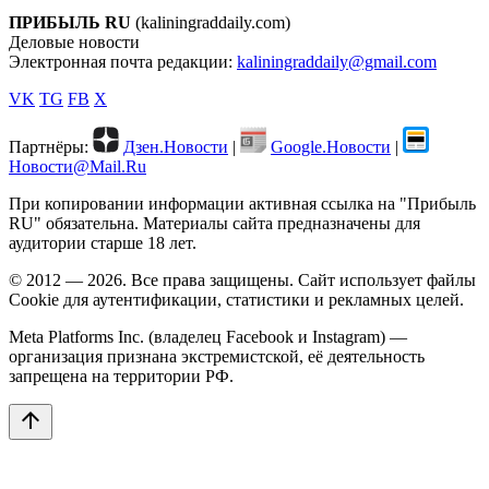
ПРИБЫЛЬ RU
(kaliningraddaily.com)
Деловые новости
Электронная почта редакции:
kaliningraddaily@gmail.com
VK
TG
FB
X
Партнёры:
Дзен.Новости
|
Google.Новости
|
Новости@Mail.Ru
При копировании информации активная ссылка на "Прибыль
RU" обязательна. Материалы сайта предназначены для
аудитории старше 18 лет.
© 2012 — 2026. Все права защищены. Сайт использует файлы
Cookie для аутентификации, статистики и рекламных целей.
Meta Platforms Inc. (владелец Facebook и Instagram) —
организация признана экстремистской, её деятельность
запрещена на территории РФ.
arrow_upward