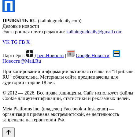
ПРИБЫЛЬ RU
(kaliningraddaily.com)
Деловые новости
Электронная почта редакции:
kaliningraddaily@gmail.com
VK
TG
FB
X
Партнёры:
Дзен.Новости
|
Google.Новости
|
Новости@Mail.Ru
При копировании информации активная ссылка на "Прибыль
RU" обязательна. Материалы сайта предназначены для
аудитории старше 18 лет.
© 2012 — 2026. Все права защищены. Сайт использует файлы
Cookie для аутентификации, статистики и рекламных целей.
Meta Platforms Inc. (владелец Facebook и Instagram) —
организация признана экстремистской, её деятельность
запрещена на территории РФ.
arrow_upward