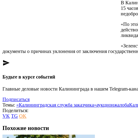
В Калин
15 часо
недобро
«По это
действо
ликвида
«Зеленс
документы о причинах уклонения от заключения государственн
send
Будьте в курсе событий
Главные деловые новости Калининграда в нашем Telegram-кана
Подписаться
Темы:
«Калининградская служба заказчика»
аукцион
жалоба
Кал
Поделиться:
VK
TG
OK
Похожие новости