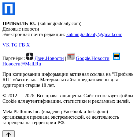
ПРИБЫЛЬ RU
(kaliningraddaily.com)
Деловые новости
Электронная почта редакции:
kaliningraddaily@gmail.com
VK
TG
FB
X
Партнёры:
Дзен.Новости
|
Google.Новости
|
Новости@Mail.Ru
При копировании информации активная ссылка на "Прибыль
RU" обязательна. Материалы сайта предназначены для
аудитории старше 18 лет.
© 2012 — 2026. Все права защищены. Сайт использует файлы
Cookie для аутентификации, статистики и рекламных целей.
Meta Platforms Inc. (владелец Facebook и Instagram) —
организация признана экстремистской, её деятельность
запрещена на территории РФ.
arrow_upward