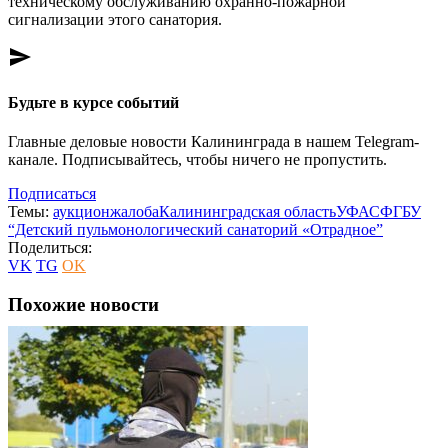
техническому обслуживанию охранно-пожарной
сигнализации этого санатория.
send
Будьте в курсе событий
Главные деловые новости Калининграда в нашем Telegram-
канале. Подписывайтесь, чтобы ничего не пропустить.
Подписаться
Темы:
аукцион
жалоба
Калининградская область
УФАС
ФГБУ
“Детский пульмонологический санаторий «Отрадное”
Поделиться:
VK
TG
OK
Похожие новости