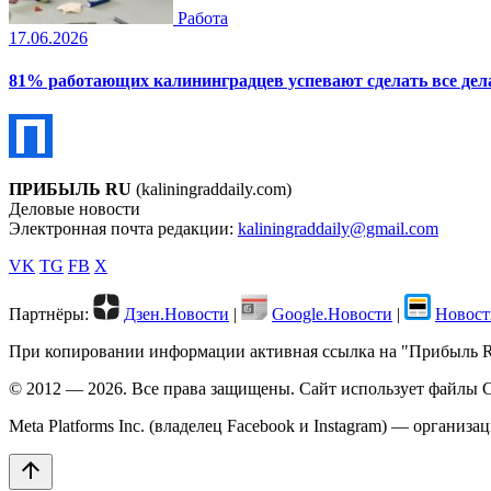
Работа
17.06.2026
81% работающих калининградцев успевают сделать все дела
ПРИБЫЛЬ RU
(kaliningraddaily.com)
Деловые новости
Электронная почта редакции:
kaliningraddaily@gmail.com
VK
TG
FB
X
Партнёры:
Дзен.Новости
|
Google.Новости
|
Новост
При копировании информации активная ссылка на "Прибыль RU"
© 2012 — 2026. Все права защищены. Сайт использует файлы C
Meta Platforms Inc. (владелец Facebook и Instagram) — организ
arrow_upward