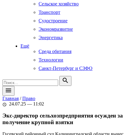
Сельское хозяйство
Транспорт
Судостроение
Экономразвитие
Энергетика
Ещё
Среда обитания
Технологии
Санкт-Петербург и СЗФО
search
menu
Главная
/
Право
24.07.25 — 11:02
schedule
Экс-директор сельхозпредприятия осужден за
получение крупной взятки
Гусевский районный суд Калининградской области вынес