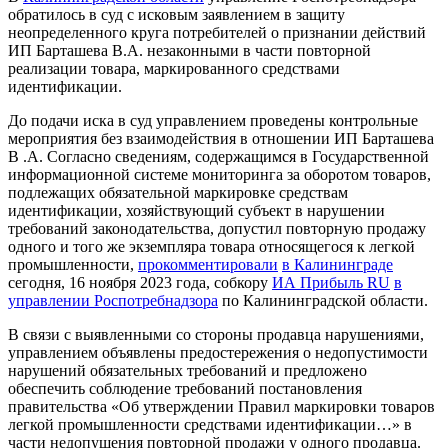
обратилось в суд с исковым заявлением в защиту
неопределенного круга потребителей о признании действий
ИП Барташева В.А. незаконными в части повторной
реализации товара, маркированного средствами
идентификации.
До подачи иска в суд управлением проведены контрольные
мероприятия без взаимодействия в отношении ИП Барташева
В .А. Согласно сведениям, содержащимся в Государственной
информационной системе мониторинга за оборотом товаров,
подлежащих обязательной маркировке средствам
идентификации, хозяйствующий субъект в нарушении
требований законодательства, допустил повторную продажу
одного и того же экземпляра товара относящегося к легкой
промышленности,
прокомментировали
в Калининграде
сегодня, 16 ноября 2023 года, собкору
ИА Прибыль RU
в
управлении Роспотребнадзора
по Калининградской области.
В связи с выявленными со стороны продавца нарушениями,
управлением объявлены предостережения о недопустимости
нарушений обязательных требований и предложено
обеспечить соблюдение требований постановления
правительства «Об утверждении Правил маркировки товаров
легкой промышленности средствами идентификации…» в
части недопущения повторной продажи у одного продавца.