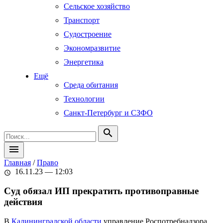
Сельское хозяйство
Транспорт
Судостроение
Экономразвитие
Энергетика
Ещё
Среда обитания
Технологии
Санкт-Петербург и СЗФО
search
menu
Главная
/
Право
16.11.23 — 12:03
schedule
Суд обязал ИП прекратить противоправные
действия
В
Калининградской области
управление Роспотребнадзора