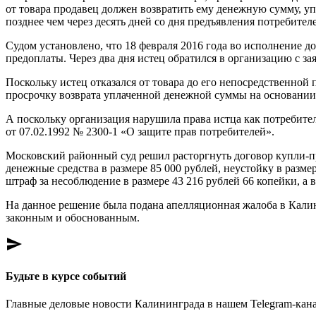
от товара продавец должен возвратить ему денежную сумму, уп
позднее чем через десять дней со дня предъявления потребите
Судом установлено, что 18 февраля 2016 года во исполнение до
предоплаты. Через два дня истец обратился в организацию с з
Поскольку истец отказался от товара до его непосредственной
просрочку возврата уплаченной денежной суммы на основании с
А поскольку организация нарушила права истца как потребителя
от 07.02.1992 № 2300-1 «О защите прав потребителей».
Московский районный суд решил расторгнуть договор купли-п
денежные средства в размере 85 000 рублей, неустойку в разме
штраф за несоблюдение в размере 43 216 рублей 66 копейки, а в
На данное решение была подана апелляционная жалоба в Калин
законным и обоснованным.
send
Будьте в курсе событий
Главные деловые новости Калининграда в нашем Telegram-кана