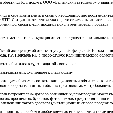
 обратился К. с иском к ООО «Балтийский автоцентр» о защите
тился в сервисный центр в связи с необходимостью восстановите
ТП. Сотрудник ответчика указал, что стоимость запчастей сос
ключения договора купли-продажи покупатель передал продавцу
т» заметил, что калькуляция ответчика существенно завышена 
ий автоцентр» об отказе от услуг, а 20 февраля 2016 года — п
года, ИА Прибыль RU в пресс-службе Калининградского областно
стец обратился в суд за защитой своих прав.
азательствами, суд пришел к следующему.
лежащим образом в соответствии с условиями обязательства и тр
лового оборота или иными обычно предъявляемыми требованиям
е прав потребителей» договор розничной купли-продажи может б
огов, проспектов, буклетов, фотоснимков, средств связи или
и заключении такого договора (дистанционный способ продажи т
анционным способом в любое время до его передачи, а после пер