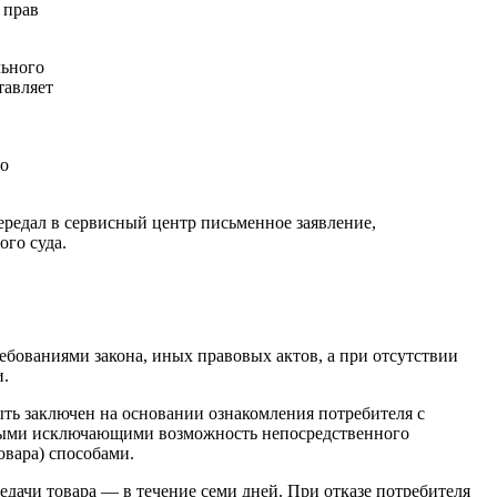
 прав
льного
тавляет
по
ередал в сервисный центр письменное заявление,
го суда.
ебованиями закона, иных правовых актов, а при отсутствии
и.
ыть заключен на основании ознакомления потребителя с
 иными исключающими возможность непосредственного
овара) способами.
едачи товара — в течение семи дней. При отказе потребителя