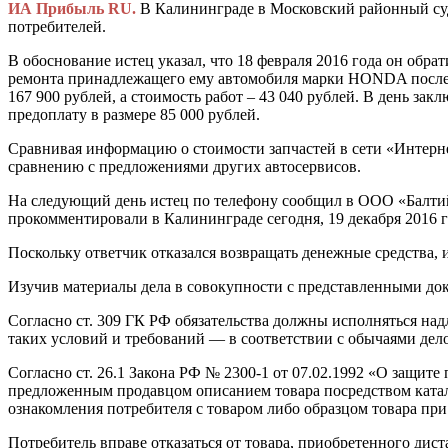
ИА Прибыль RU.
В Калининграде в Московский районный суд
потребителей.
В обоснование истец указал, что 18 февраля 2016 года он обра
ремонта принадлежащего ему автомобиля марки HONDA после Д
167 900 рублей, а стоимость работ – 43 040 рублей. В день за
предоплату в размере 85 000 рублей.
Сравнивая информацию о стоимости запчастей в сети «Интерне
сравнению с предложениями других автосервисов.
На следующий день истец по телефону сообщил в ООО «Балтийск
прокомментировали в Калининграде сегодня, 19 декабря 2016 
Поскольку ответчик отказался возвращать денежные средства, и
Изучив материалы дела в совокупности с представленными док
Согласно ст. 309 ГК РФ обязательства должны исполняться над
таких условий и требований — в соответствии с обычаями де
Согласно ст. 26.1 Закона РФ № 2300-1 от 07.02.1992 «О защит
предложенным продавцом описанием товара посредством катал
ознакомления потребителя с товаром либо образцом товара пр
Потребитель вправе отказаться от товара, приобретенного дист