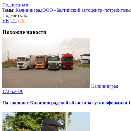
Подписаться
Темы:
Калининград
ООО «Балтийский автоцентр»
потребитель
Поделиться:
VK
TG
OK
Похожие новости
Калининград
17.06.2026
На границах Калининградской области за сутки оформили 1