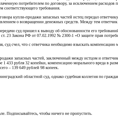
лаченную потребителем по договору, за исключением расходов п
лем соответствующего требования.
говора купли-продажи запасных частей истец передал ответчику 
аявлением о возвращении денежных средств. Между тем ответчик 
 передачи суд пришел к выводу об обоснованности его требовани
т. 23 Закона РФ от 07.02.1992 № 2300-1 «О защите прав потреб
, суд счел, что с ответчика необходимо взыскать компенсацию м
родажи запасных частей, заключенный между истцом и ответчик
ре 1 433 рубля 32 копейки, компенсацию морального вреда в разме
сего – 139 649 рублей 98 копеек.
инградский областной суд, однако судебная коллегия по гражд
ле. Подписывайтесь, чтобы ничего не пропустить.