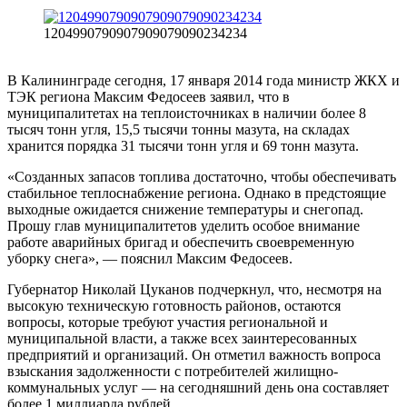
1204990790907909079090234234
В Калининграде сегодня, 17 января 2014 года министр ЖКХ и
ТЭК региона Максим Федосеев заявил, что в
муниципалитетах на теплоисточниках в наличии более 8
тысяч тонн угля, 15,5 тысячи тонны мазута, на складах
хранится порядка 31 тысячи тонн угля и 69 тонн мазута.
«Созданных запасов топлива достаточно, чтобы обеспечивать
стабильное теплоснабжение региона. Однако в предстоящие
выходные ожидается снижение температуры и снегопад.
Прошу глав муниципалитетов уделить особое внимание
работе аварийных бригад и обеспечить своевременную
уборку снега», — пояснил Максим Федосеев.
Губернатор Николай Цуканов подчеркнул, что, несмотря на
высокую техническую готовность районов, остаются
вопросы, которые требуют участия региональной и
муниципальной власти, а также всех заинтересованных
предприятий и организаций. Он отметил важность вопроса
взыскания задолженности с потребителей жилищно-
коммунальных услуг — на сегодняшний день она составляет
более 1 миллиарда рублей.