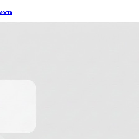
 моста